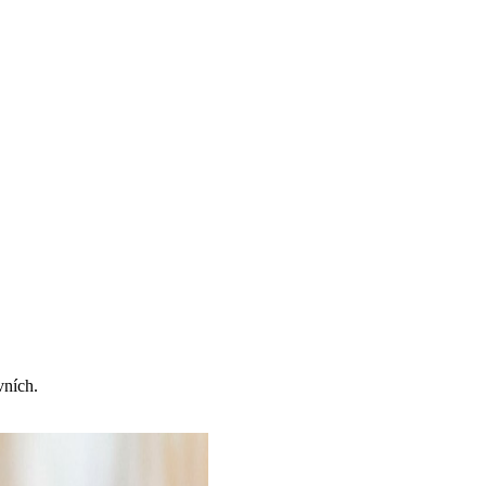
vních.