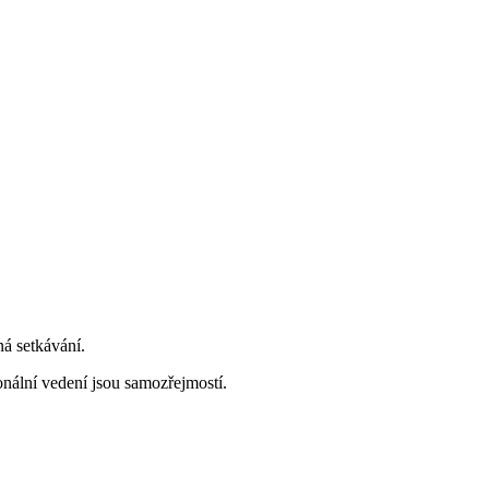
ná setkávání.
onální vedení jsou samozřejmostí.