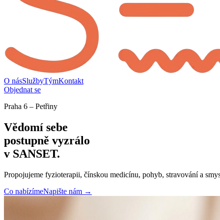
O nás
Služby
Tým
Kontakt
Objednat se
Praha 6 – Petřiny
Vědomí sebe
postupně vyzrálo
v SANSET.
Propojujeme fyzioterapii, čínskou medicínu, pohyb, stravování a smy
Co nabízíme
Napište nám →